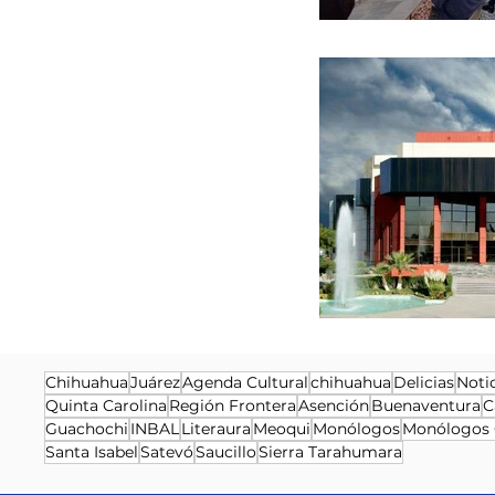
Chihuahua
Juárez
Agenda Cultural
chihuahua
Delicias
Noti
Quinta Carolina
Región Frontera
Asención
Buenaventura
C
Guachochi
INBAL
Literaura
Meoqui
Monólogos
Monólogos 
Santa Isabel
Satevó
Saucillo
Sierra Tarahumara