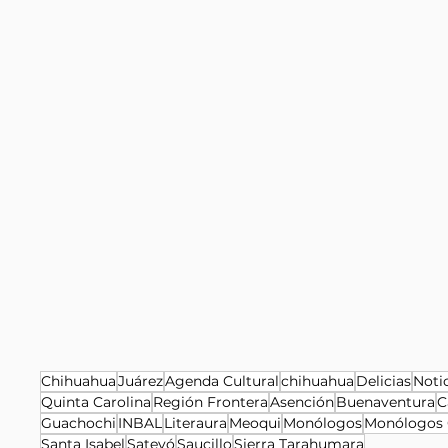
Chihuahua
Juárez
Agenda Cultural
chihuahua
Delicias
Noti
Quinta Carolina
Región Frontera
Asención
Buenaventura
C
Guachochi
INBAL
Literaura
Meoqui
Monólogos
Monólogos 
Santa Isabel
Satevó
Saucillo
Sierra Tarahumara