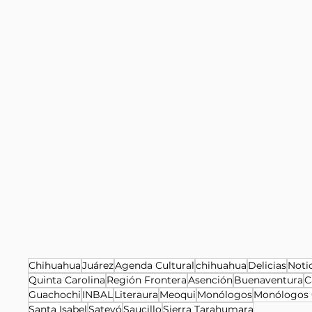
Chihuahua
Juárez
Agenda Cultural
chihuahua
Delicias
Noti
Quinta Carolina
Región Frontera
Asención
Buenaventura
C
Guachochi
INBAL
Literaura
Meoqui
Monólogos
Monólogos 
Santa Isabel
Satevó
Saucillo
Sierra Tarahumara