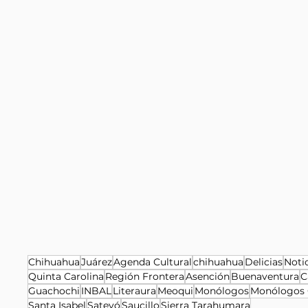
Chihuahua
Juárez
Agenda Cultural
chihuahua
Delicias
Noti
Quinta Carolina
Región Frontera
Asención
Buenaventura
C
Guachochi
INBAL
Literaura
Meoqui
Monólogos
Monólogos 
Santa Isabel
Satevó
Saucillo
Sierra Tarahumara