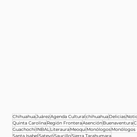
Chihuahua
Juárez
Agenda Cultural
chihuahua
Delicias
Noti
Quinta Carolina
Región Frontera
Asención
Buenaventura
C
Guachochi
INBAL
Literaura
Meoqui
Monólogos
Monólogos 
Santa Isabel
Satevó
Saucillo
Sierra Tarahumara