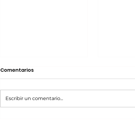
Comentarios
Escribir un comentario...
Fin de semana Cultural
Fin de se
del 19 al 21 de mayo
del 3 al 5