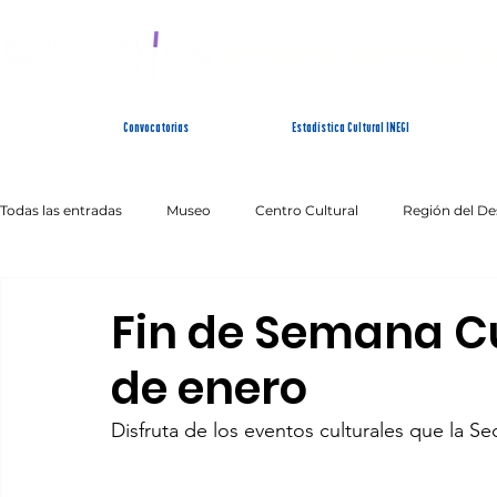
SISTEMA ESTATAL 
Convocatorias
Estadística Cultural INEGI
Todas las entradas
Museo
Centro Cultural
Región del De
Artes Escénicas
Literatura
Patrimonio Inmaterial
Fin de Semana Cul
de enero
Disfruta de los eventos culturales que la Se