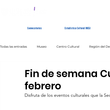
SISTEMA ESTATAL 
Convocatorias
Estadística Cultural INEGI
Todas las entradas
Museo
Centro Cultural
Región del De
Artes Escénicas
Literatura
Patrimonio Inmaterial
Fin de semana Cul
febrero
Disfruta de los eventos culturales que la Se