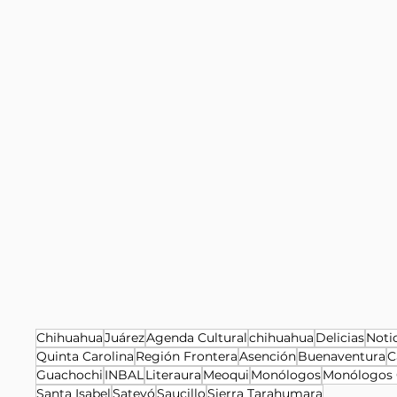
Chihuahua
Juárez
Agenda Cultural
chihuahua
Delicias
Noti
Quinta Carolina
Región Frontera
Asención
Buenaventura
C
Guachochi
INBAL
Literaura
Meoqui
Monólogos
Monólogos 
Santa Isabel
Satevó
Saucillo
Sierra Tarahumara