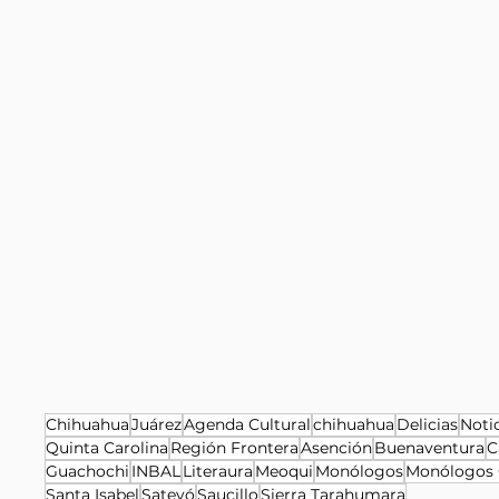
Chihuahua
Juárez
Agenda Cultural
chihuahua
Delicias
Noti
Quinta Carolina
Región Frontera
Asención
Buenaventura
C
Guachochi
INBAL
Literaura
Meoqui
Monólogos
Monólogos 
Santa Isabel
Satevó
Saucillo
Sierra Tarahumara