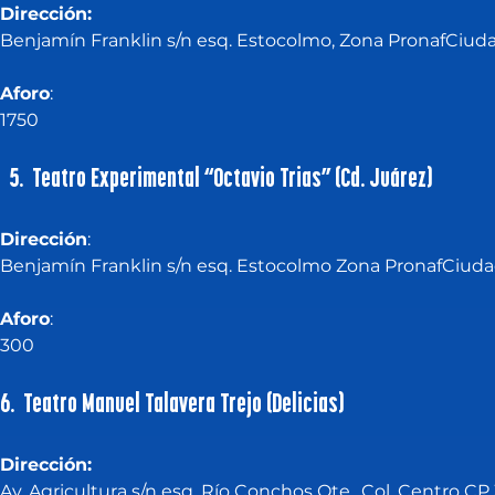
Dirección:
Benjamín Franklin s/n esq. Estocolmo, Zona PronafCiudad
Aforo
:
1750
 5. Teatro Experimental “Octavio Trias” (Cd. Juárez)
Dirección
: 
Benjamín Franklin s/n esq. Estocolmo Zona PronafCiudad 
Aforo
:
300
6. Teatro Manuel Talavera Trejo (Delicias)
Dirección:
Av. Agricultura s/n esq. Río Conchos Ote., Col. Centro C