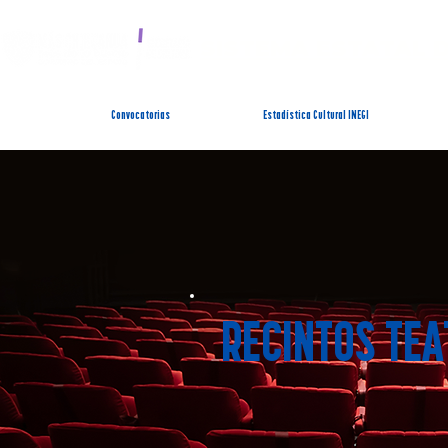
SISTEMA ESTATAL 
Convocatorias
Estadística Cultural INEGI
RECINTOS TEA