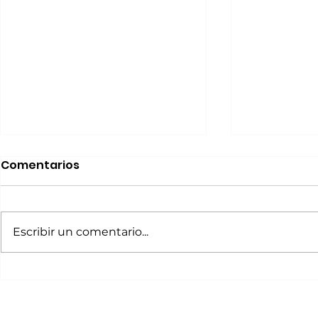
Comentarios
Escribir un comentario...
Fin de semana Cultural
Fin de se
del 19 al 21 de mayo
del 3 al 5