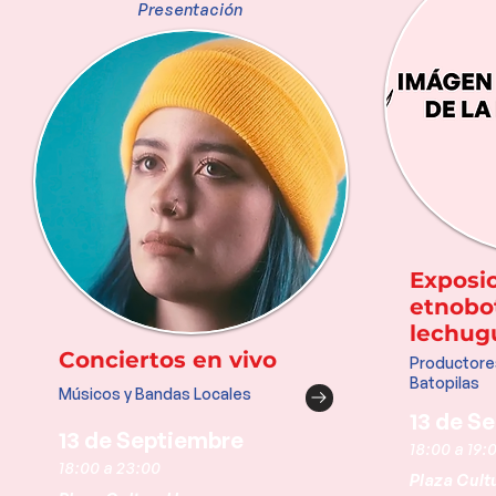
Presentación
Exposi
etnobot
lechugu
Conciertos en vivo
Productores
Batopilas
Músicos y Bandas Locales
13 de S
13 de Septiembre
18:00 a 19:
18:00 a 23:00
Plaza Cultu