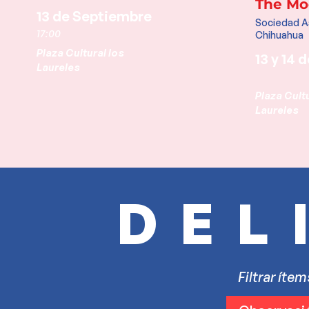
The Mo
13 de Septiembre
Sociedad A
17:00
Chihuahua
Plaza Cultural los
13 y 14
Laureles
Plaza Cultu
Laureles
DEL
Filtrar íte