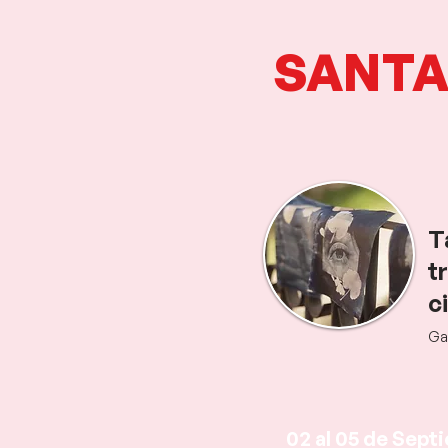
SANTA
T
t
c
Ga
02 al 05 de Sept