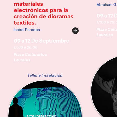
materiales
Abraham Go
electrónicos para la
09 a 12
creación de dioramas
textiles.
17:00 a 20:
Plaza Cultu
Isabel Paredes
Laureles
09 a 12 De Septiembre
17:00 a 20:00
Plaza Cultural los
Laureles
Taller e Instalación