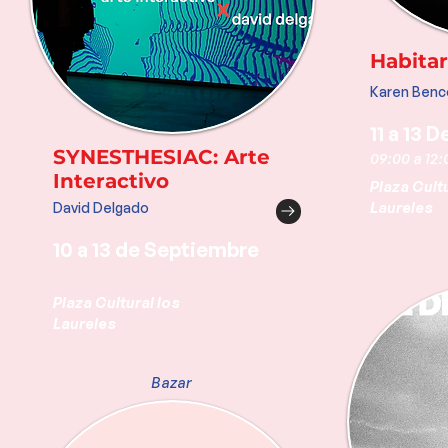
Habitar
Karen Ben
11 a 13 
SYNESTHESIAC: Arte
09:00 a 12:
Interactivo
Plaza Cultu
Laureles
David Delgado
10 a 13 de Septiembre
Plaza Cultural los
Laureles
Bazar