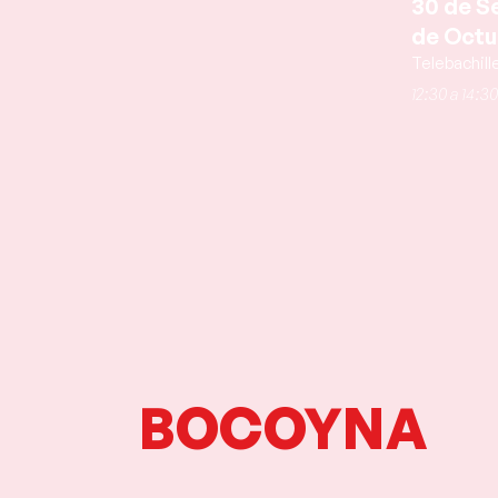
30 de S
de Octu
Telebachill
12:30 a 14:30
BOCOYNA