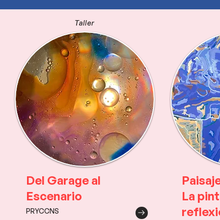
Taller
Del Garage al
Paisaj
Escenario
La pin
reflex
PRYCCNS