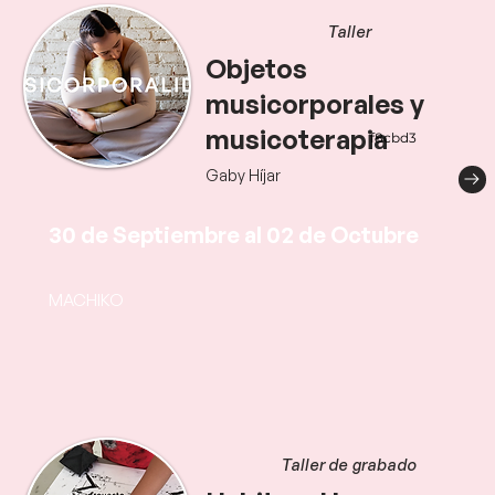
Taller
Objetos
musicorporales y
musicoterapia
f8cbd3
Gaby Híjar
30 de Septiembre al 02 de Octubre
MACHIKO
Taller de grabado