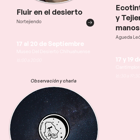
Ecotin
Fluir en el desierto
y Teji
Nortejiendo
manos
Agueda Leó
17 al 20 de Septiembre
Museo Del Desierto Chihuahuense
17 y 19
16:00 a 20:00
Cantimplor
16:30 a 19:3
Observación y charla