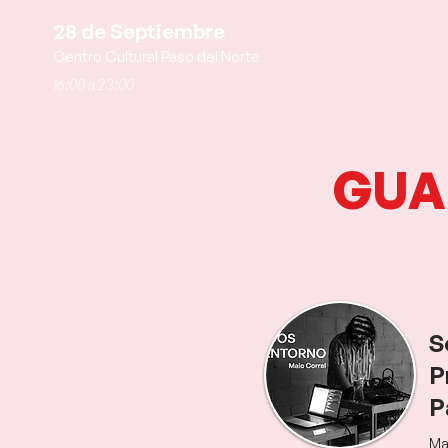
28 de Septiembre
Centro Cultural Paso del Norte
16:00 a 23:00
GUA
S
P
P
Ma