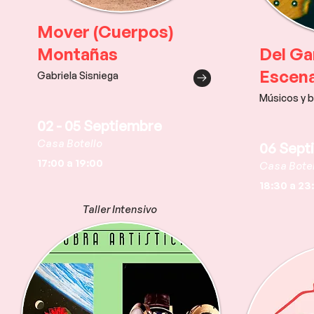
Mover (Cuerpos)
Montañas
Del Ga
Escena
Gabriela Sisniega
Músicos y b
02 - 05 Septiembre
Casa Botello
06 Sept
17:00 a 19:00
Casa Botel
18:30 a 23
Taller Intensivo