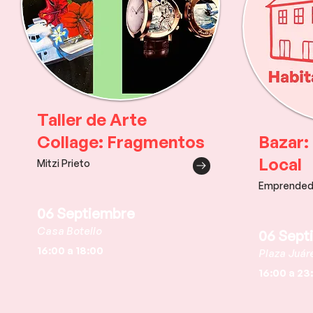
Taller de Arte
Collage: Fragmentos
Bazar:
Local
Mitzi Prieto
Emprended
06 Septiembre
Casa Botello
06 Sept
16:00 a 18:00
Plaza Juár
16:00 a 23