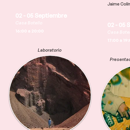
Jaime Colí
02 - 05 Septiembre
Casa Botello
02 - 05
16:00 a 20:00
Casa Botel
17:00 a 19
Laboratorio
Presentac