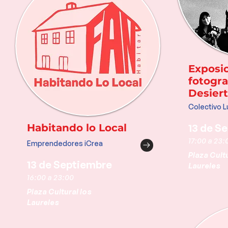
Exposi
fotogra
Desier
Colectivo L
Habitando lo Local
13 de S
17:00 a 23:
Emprendedores iCrea
Plaza Cultu
13 de Septiembre
Laureles
16:00 a 23:00
Plaza Cultural los
Laureles