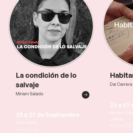
La condición de lo
Habita
salvaje
Dai Carrera
Miriam Salado
23 a 27
Museo Regio
23 a 27 de Septiembre
Juárez
Azul Arena
10:00 a 12:00
17:00 a 19:00