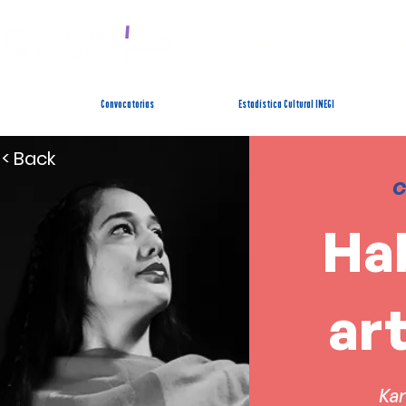
SISTEMA ESTATAL 
Convocatorias
Estadística Cultural INEGI
< Back
C
Hab
art
Ka