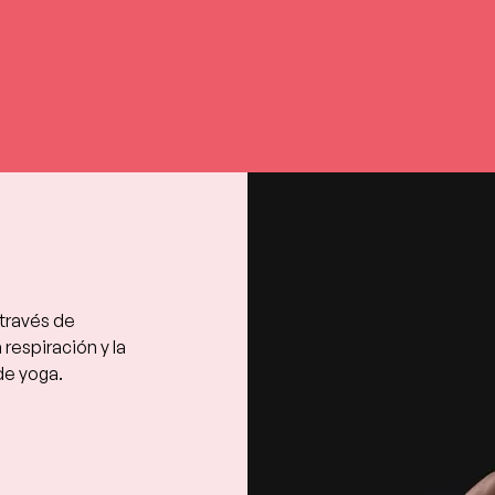
través de 
respiración y la 
de yoga.