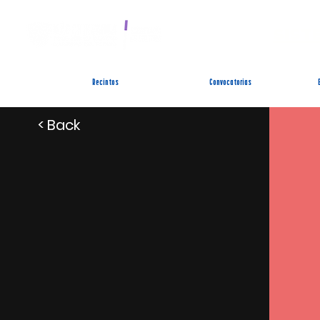
SIST
Recintos
Convocatorias
< Back