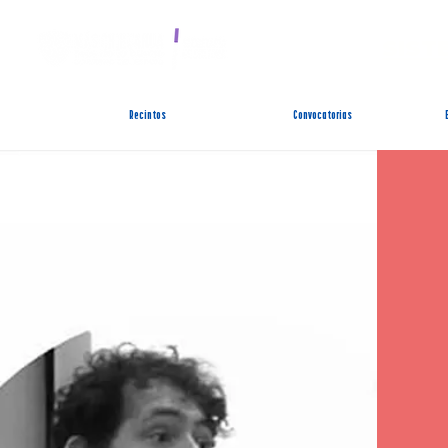
SIST
Recintos
Convocatorias
< Back