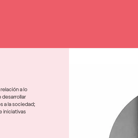
elación a lo 
 desarrollar 
s a la sociedad; 
iniciativas 