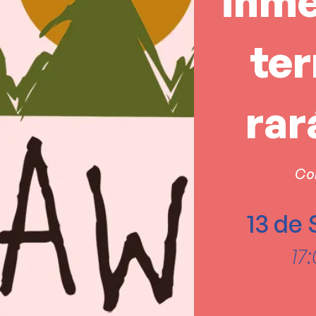
inme
ter
rar
Co
13 de
17