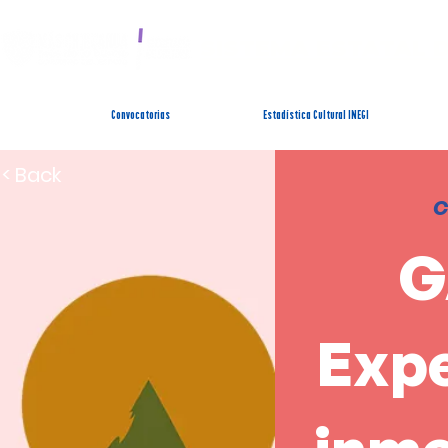
SISTEMA ESTATAL 
Convocatorias
Estadística Cultural INEGI
< Back
C
G
Expe