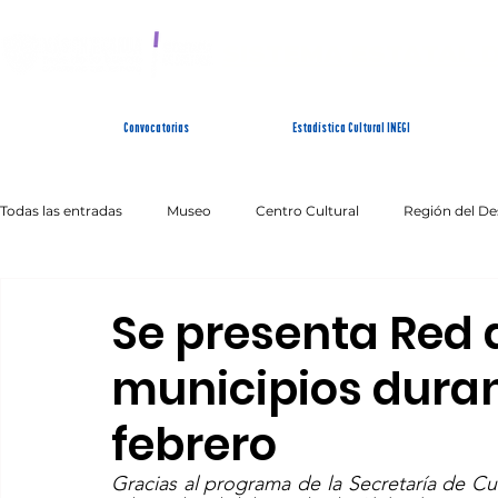
SISTEMA ESTATAL 
Convocatorias
Estadística Cultural INEGI
Todas las entradas
Museo
Centro Cultural
Región del De
Artes Escénicas
Literatura
Patrimonio Inmaterial
Se presenta Red 
municipios duran
febrero
Gracias al programa de la Secretaría de Cu