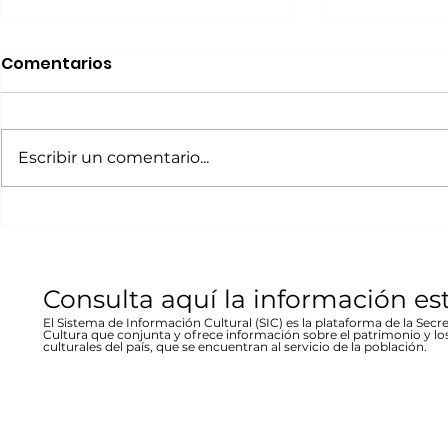
Realizará Escena en
Invitan a 
Comentarios
Movimiento Ruta
“80 Años,
Bicentenario concierto
La desast
A cargo de la agrupación
La muestra b
en Parral
inundació
chihuahuense de rock “Marvolo”;
las víctimas y
Escribir un comentario...
1944 en Re
el jueves 19 a las 19:00 horas en la
fenómeno met
Stallforth
plaza Don Pedro Alvarado,
un conversato
entrada libre La...
hecho...
Consulta aquí la información es
El Sistema de Información Cultural (SIC) es la plataforma de la Secre
Cultura que conjunta y ofrece información sobre el patrimonio y lo
culturales del país, que se encuentran al servicio de la población.