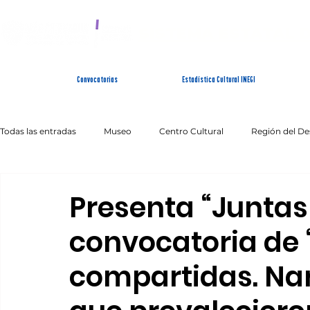
SISTEMA ESTATAL 
Convocatorias
Estadística Cultural INEGI
Todas las entradas
Museo
Centro Cultural
Región del De
Artes Escénicas
Literatura
Patrimonio Inmaterial
Presenta “Juntas 
convocatoria de 
compartidas. Nar