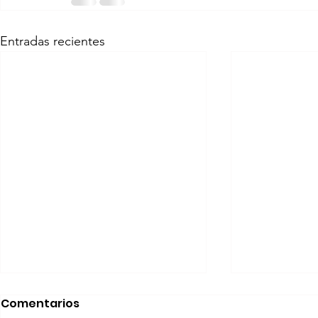
Entradas recientes
Realizará Escena en
Invitan a 
Comentarios