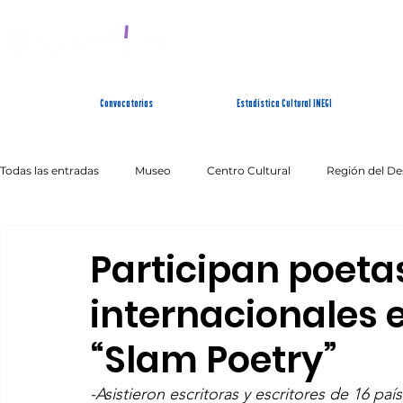
SISTEMA ESTATAL 
Convocatorias
Estadística Cultural INEGI
Todas las entradas
Museo
Centro Cultural
Región del De
Artes Escénicas
Literatura
Patrimonio Inmaterial
Participan poeta
internacionales 
“Slam Poetry”
-Asistieron escritoras y escritores de 16 pa