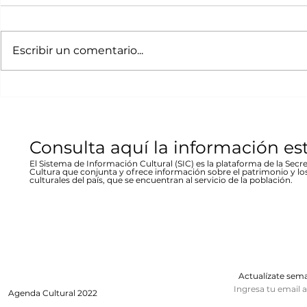
Movimiento Ruta
“80 Años,
Bicentenario concierto
La desast
A cargo de la agrupación
La muestra b
en Parral
inundació
chihuahuense de rock “Marvolo”;
las víctimas y
Escribir un comentario...
1944 en Re
el jueves 19 a las 19:00 horas en la
fenómeno met
Stallforth
plaza Don Pedro Alvarado,
un conversato
entrada libre La...
hecho...
Consulta aquí la información es
El Sistema de Información Cultural (SIC) es la plataforma de la Secre
Cultura que conjunta y ofrece información sobre el patrimonio y lo
culturales del país, que se encuentran al servicio de la población.
Actualízate se
Ingresa tu email 
Agenda
Cultural 2022