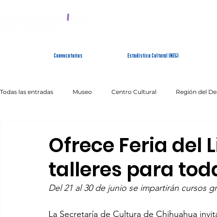
SISTEMA ESTATAL 
Convocatorias
Estadística Cultural INEGI
Todas las entradas
Museo
Centro Cultural
Región del De
Artes Escénicas
Literatura
Patrimonio Inmaterial
Ofrece Feria del 
talleres para tod
Del 21 al 30 de junio se impartirán cursos gr
La Secretaría de Cultura de Chihuahua invita 