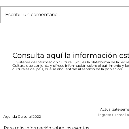
Bicentenario concierto
La desast
A cargo de la agrupación
La muestra b
en Parral
inundació
chihuahuense de rock “Marvolo”;
las víctimas y
Escribir un comentario...
1944 en Re
el jueves 19 a las 19:00 horas en la
fenómeno met
Stallforth
plaza Don Pedro Alvarado,
un conversato
entrada libre La...
hecho...
Consulta aquí la información es
El Sistema de Información Cultural (SIC) es la plataforma de la Secre
Cultura que conjunta y ofrece información sobre el patrimonio y lo
culturales del país, que se encuentran al servicio de la población.
Actualízate se
Ingresa tu email 
Agenda
Cultural 2022
Para más información sobre los eventos