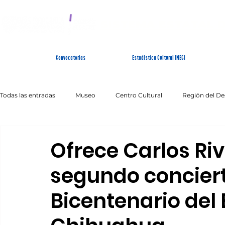
SISTEMA ESTATAL 
Convocatorias
Estadística Cultural INEGI
Todas las entradas
Museo
Centro Cultural
Región del De
Artes Escénicas
Literatura
Patrimonio Inmaterial
Ofrece Carlos Riv
segundo conciert
Bicentenario del