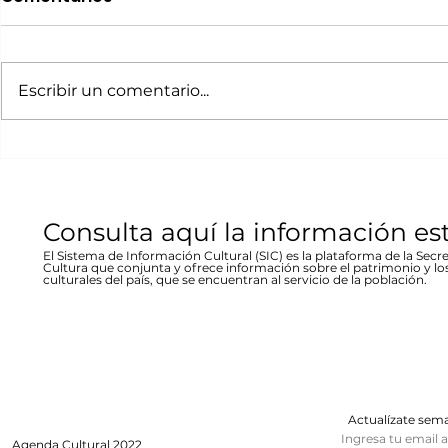
Movimiento Ruta
“80 Años,
Bicentenario concierto
La desast
A cargo de la agrupación
La muestra b
en Parral
inundació
chihuahuense de rock “Marvolo”;
las víctimas y
Escribir un comentario...
1944 en Re
el jueves 19 a las 19:00 horas en la
fenómeno met
Stallforth
plaza Don Pedro Alvarado,
un conversato
entrada libre La...
hecho...
Consulta aquí la información es
El Sistema de Información Cultural (SIC) es la plataforma de la Secre
Cultura que conjunta y ofrece información sobre el patrimonio y lo
culturales del país, que se encuentran al servicio de la población.
Actualízate se
Ingresa tu email 
Agenda
Cultural 2022