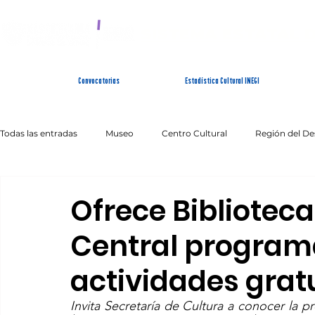
SISTEMA ESTATAL 
Convocatorias
Estadística Cultural INEGI
Todas las entradas
Museo
Centro Cultural
Región del De
Artes Escénicas
Literatura
Patrimonio Inmaterial
Ofrece Biblioteca
Central program
actividades grat
Invita Secretaría de Cultura a conocer la p