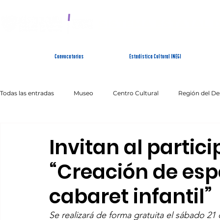
SISTEMA ESTATAL 
Convocatorias
Estadística Cultural INEGI
Todas las entradas
Museo
Centro Cultural
Región del De
Artes Escénicas
Literatura
Patrimonio Inmaterial
Invitan al particip
“Creación de esp
cabaret infantil”
Se realizará de forma gratuita el sábado 21