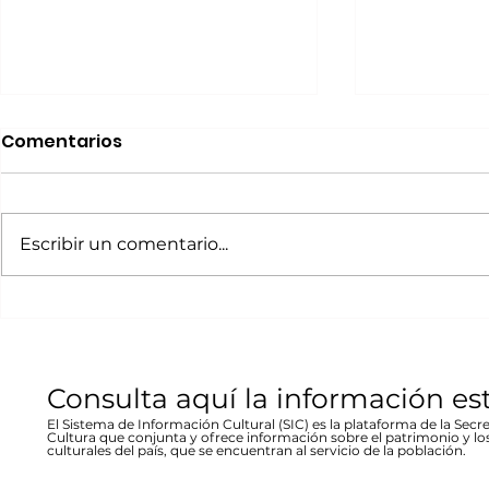
Realizará Escena en
Invitan a 
Comentarios
Movimiento Ruta
“80 Años,
Bicentenario concierto
La desast
A cargo de la agrupación
La muestra b
en Parral
inundació
chihuahuense de rock “Marvolo”;
las víctimas y
Escribir un comentario...
1944 en Re
el jueves 19 a las 19:00 horas en la
fenómeno met
Stallforth
plaza Don Pedro Alvarado,
un conversato
entrada libre La...
hecho...
Consulta aquí la información es
El Sistema de Información Cultural (SIC) es la plataforma de la Secre
Cultura que conjunta y ofrece información sobre el patrimonio y lo
culturales del país, que se encuentran al servicio de la población.