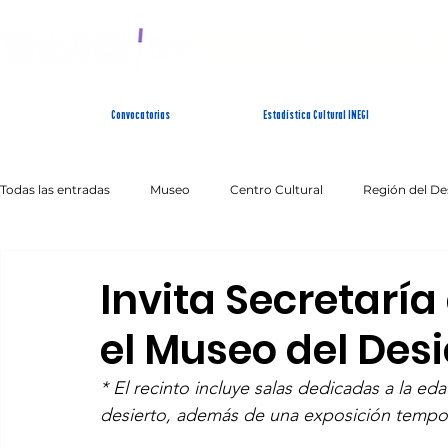
SISTEMA ESTATAL 
Convocatorias
Estadística Cultural INEGI
Todas las entradas
Museo
Centro Cultural
Región del De
Artes Escénicas
Literatura
Patrimonio Inmaterial
Invita Secretaría 
el Museo del Des
* El recinto incluye salas dedicadas a la eda
desierto, además de una exposición tempo