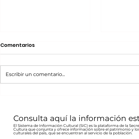
Realizará Escena en
Invitan a 
Comentarios
Movimiento Ruta
“80 Años,
Bicentenario concierto
La desast
A cargo de la agrupación
La muestra b
en Parral
inundació
chihuahuense de rock “Marvolo”;
las víctimas y
Escribir un comentario...
1944 en Re
el jueves 19 a las 19:00 horas en la
fenómeno met
Stallforth
plaza Don Pedro Alvarado,
un conversato
entrada libre La...
hecho...
Consulta aquí la información es
El Sistema de Información Cultural (SIC) es la plataforma de la Secre
Cultura que conjunta y ofrece información sobre el patrimonio y lo
culturales del país, que se encuentran al servicio de la población.