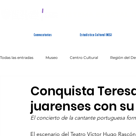
SISTEMA ESTATAL 
Convocatorias
Estadística Cultural INEGI
Todas las entradas
Museo
Centro Cultural
Región del De
Artes Escénicas
Literatura
Patrimonio Inmaterial
Conquista Teresa
juarenses con su
El concierto de la cantante portuguesa fo
El escenario del Teatro Víctor Hugo Rascón