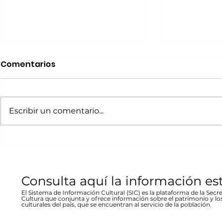
Realizará Escena en
Invitan a 
Comentarios
Movimiento Ruta
“80 Años,
Bicentenario concierto
La desast
A cargo de la agrupación
La muestra b
en Parral
inundació
chihuahuense de rock “Marvolo”;
las víctimas y
Escribir un comentario...
1944 en Re
el jueves 19 a las 19:00 horas en la
fenómeno met
Stallforth
plaza Don Pedro Alvarado,
un conversato
entrada libre La...
hecho...
Consulta aquí la información es
El Sistema de Información Cultural (SIC) es la plataforma de la Secre
Cultura que conjunta y ofrece información sobre el patrimonio y lo
culturales del país, que se encuentran al servicio de la población.