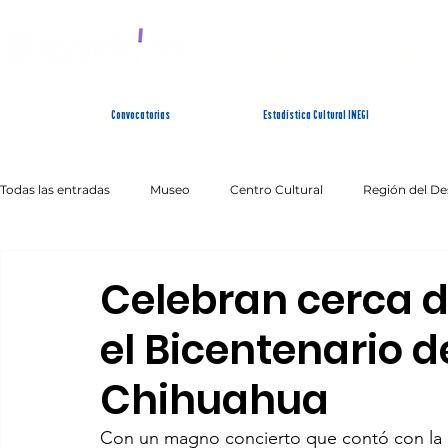
SISTEMA ESTATAL 
Convocatorias
Estadística Cultural INEGI
Todas las entradas
Museo
Centro Cultural
Región del De
Artes Escénicas
Literatura
Patrimonio Inmaterial
Celebran cerca d
el Bicentenario d
Chihuahua
Con un magno concierto que contó con la p