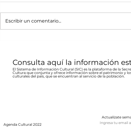
Bicentenario concierto
La desast
A cargo de la agrupación
La muestra b
en Parral
inundació
chihuahuense de rock “Marvolo”;
las víctimas y
Escribir un comentario...
1944 en Re
el jueves 19 a las 19:00 horas en la
fenómeno met
Stallforth
plaza Don Pedro Alvarado,
un conversato
entrada libre La...
hecho...
Consulta aquí la información es
El Sistema de Información Cultural (SIC) es la plataforma de la Secre
Cultura que conjunta y ofrece información sobre el patrimonio y lo
culturales del país, que se encuentran al servicio de la población.
Actualízate se
Ingresa tu email 
Agenda
Cultural 2022