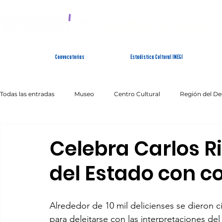
SISTEMA ESTATAL 
Convocatorias
Estadística Cultural INEGI
Todas las entradas
Museo
Centro Cultural
Región del De
Artes Escénicas
Literatura
Patrimonio Inmaterial
Celebra Carlos R
del Estado con co
Alrededor de 10 mil delicienses se dieron ci
para deleitarse con las interpretaciones del