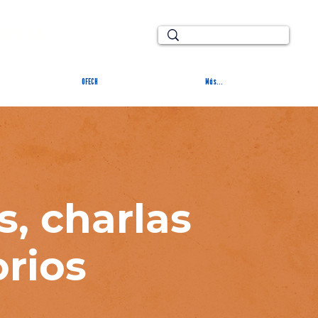
TURAL
OFECH
Más...
s, charlas
orios