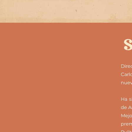
Dire
Carl
nuev
Ha s
de A
Mejo
prem