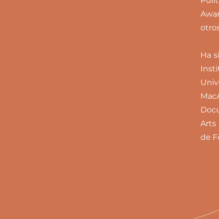
Puli
Awar
otro
Ha s
Inst
Univ
MacA
Docu
Arts
de F