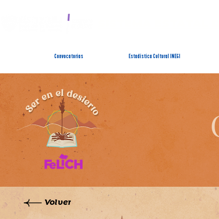
SISTEMA ESTATAL 
Convocatorias
Estadística Cultural INEGI
Volver