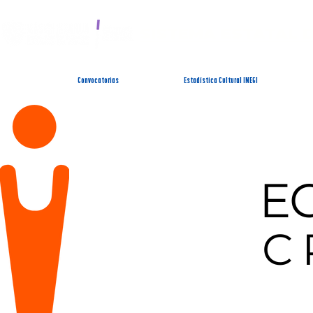
SISTEMA ESTATAL 
Convocatorias
Estadística Cultural INEGI
E
C