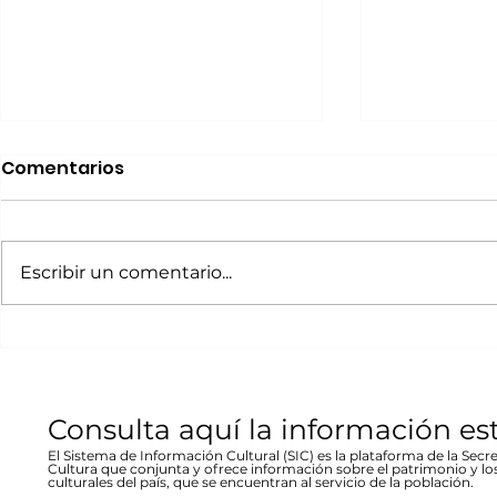
Realizará Escena en
Invitan a 
Comentarios
Movimiento Ruta
“80 Años,
Bicentenario concierto
La desast
A cargo de la agrupación
La muestra b
en Parral
inundació
chihuahuense de rock “Marvolo”;
las víctimas y
Escribir un comentario...
1944 en Re
el jueves 19 a las 19:00 horas en la
fenómeno met
Stallforth
plaza Don Pedro Alvarado,
un conversato
entrada libre La...
hecho...
Consulta aquí la información es
El Sistema de Información Cultural (SIC) es la plataforma de la Secre
Cultura que conjunta y ofrece información sobre el patrimonio y lo
culturales del país, que se encuentran al servicio de la población.