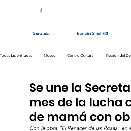
SISTEMA ESTATAL 
Convocatorias
Estadística Cultural INEGI
Todas las entradas
Museo
Centro Cultural
Región del De
Artes Escénicas
Literatura
Patrimonio Inmaterial
Se une la Secreta
mes de la lucha 
de mamá con obr
Con la obra “El Renacer de las Rosas” en el