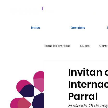
SIST
Recintos
Convocatorias
Todas las entradas
Museo
Centr
Artes Escénicas
Literatura
Invitan 
Interna
Parral
El sábado 18 de mayo