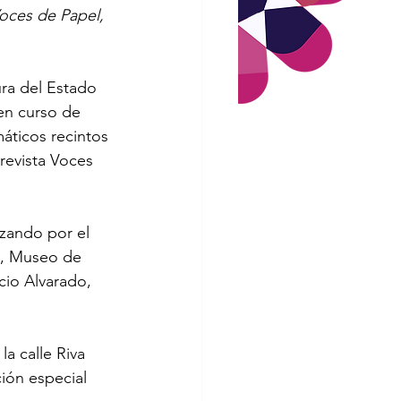
oces de Papel, 
ura del Estado 
en curso de 
áticos recintos 
revista Voces 
nzando por el 
o, Museo de 
cio Alvarado, 
a calle Riva 
ión especial 