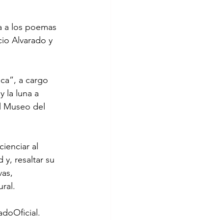
a a los poemas 
io Alvarado y 
ca”, a cargo 
 la luna a 
el Museo del 
ienciar al 
y, resaltar su 
as, 
ural.
doOficial. 