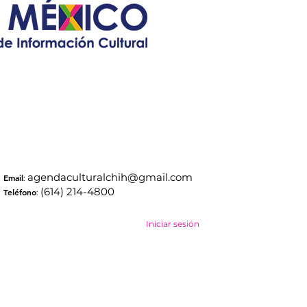
agendaculturalchih@gmail.com
Email
:
(614) 214-4800
Teléfono
:
Iniciar sesión