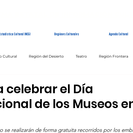
EMA ESTATAL DE INFORMACIÓN CUL
Estadística Cultural INEGI
Regiónes Culturales
Agenda Cultural
o Cultural
Región del Desierto
Teatro
Región Frontera
Patrimonio Inmaterial
Fin de Semana Cultural
a celebrar el Día
cional de los Museos e
 se realizarán de forma gratuita recorridos por los emb