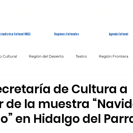
EMA ESTATAL DE INFORMACIÓN CUL
Estadística Cultural INEGI
Regiónes Culturales
Agenda Cultural
o Cultural
Región del Desierto
Teatro
Región Frontera
Patrimonio Inmaterial
Fin de Semana Cultural
ecretaría de Cultura a
r de la muestra “Navi
io” en Hidalgo del Parr