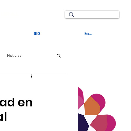
TURAL
OFECH
Más...
Noticias
dad en
al