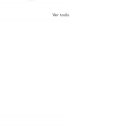
Ver todo
tan a celebrar el mes
rio con noche