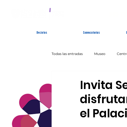
SIST
Recintos
Convocatorias
Todas las entradas
Museo
Centr
Artes Escénicas
Literatura
Invita S
disfruta
el Palac