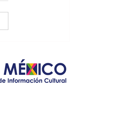
icana en la Quinta
e sábado 14 a partir de las
olina
 horas, con venta de comida
cional y música en vivo a
 del mariachi “Galleros”;
a...