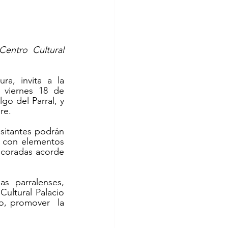
entro Cultural 
a, invita a la 
 viernes 18 de 
o del Parral, y 
re.
isitantes podrán 
 con elementos 
ecoradas acorde 
s parralenses, 
ltural Palacio 
, promover  la 