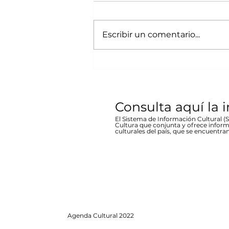
Bicentenario concierto
A cargo de la agrupación
en Parral
chihuahuense de rock “Marvolo”;
Escribir un comentario...
el jueves 19 a las 19:00 horas en la
plaza Don Pedro Alvarado,
entrada libre La...
Consulta aquí la 
El Sistema de Información Cultural (SI
Cultura que conjunta y ofrece inform
culturales del país, que se encuentran
Agenda
Cultural 2022