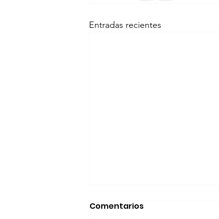
Entradas recientes
Realizará Escena en
Comentarios
Movimiento Ruta