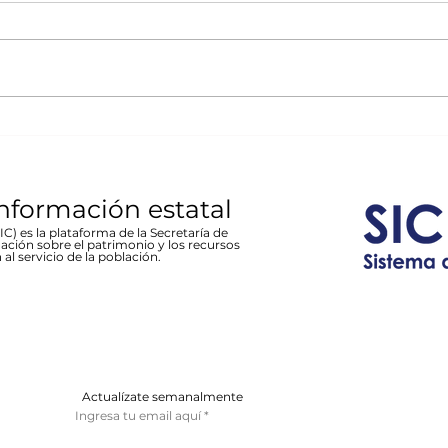
La desastrosa
mex
La muestra brinda un homenaje a
- Est
inundación de Parral de
Car
las víctimas y sobrevivientes del
18:30
1944 en Recinto Cultural
fenómeno meteorológico; habrá
tradi
Stallforth
un conversatorio en torno al
cargo
hecho...
entrad
información estatal
C) es la plataforma de la Secretaría de
ación sobre el patrimonio y los recursos
 al servicio de la población.
Actualízate semanalmente
Ingresa tu email aquí