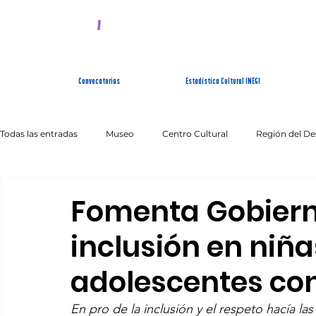
SISTEMA ESTATAL 
Convocatorias
Estadística Cultural INEGI
Todas las entradas
Museo
Centro Cultural
Región del De
Artes Escénicas
Literatura
Patrimonio Inmaterial
Fomenta Gobiern
inclusión en niña
adolescentes co
En pro de la inclusión y el respeto hacía la