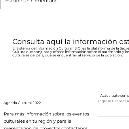
Escribir un comentario...
1944 en Re
el jueves 19 a las 19:00 horas en la
fenómeno met
Stallforth
plaza Don Pedro Alvarado,
un conversato
entrada libre La...
hecho...
Consulta aquí la información es
El Sistema de Información Cultural (SIC) es la plataforma de la Secre
Cultura que conjunta y ofrece información sobre el patrimonio y lo
culturales del país, que se encuentran al servicio de la población.
Actualízate se
Ingresa tu email 
Agenda
Cultural 2022
Para más información sobre los eventos
culturales en tu región y para la
presentación de proyectos contáctanos