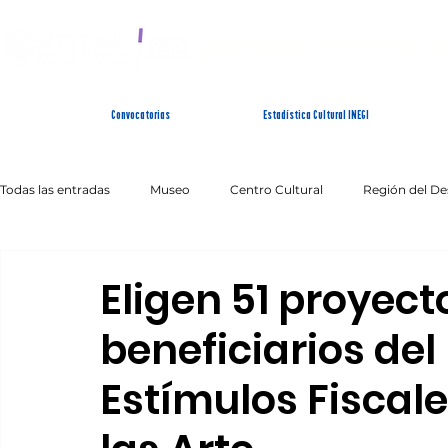
SISTEMA ESTATAL 
Convocatorias
Estadística Cultural INEGI
Todas las entradas
Museo
Centro Cultural
Región del De
Artes Escénicas
Literatura
Patrimonio Inmaterial
Eligen 51 proyec
beneficiarios de
Estímulos Fiscale