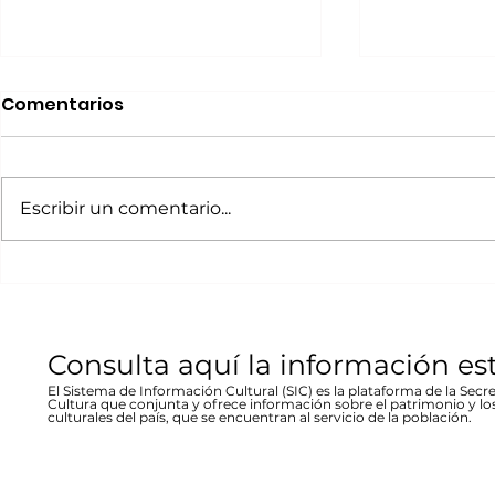
Realizará Escena en
Invitan a 
Comentarios
Movimiento Ruta
“80 Años,
Bicentenario concierto
La desast
A cargo de la agrupación
La muestra b
en Parral
inundació
chihuahuense de rock “Marvolo”;
las víctimas y
Escribir un comentario...
1944 en Re
el jueves 19 a las 19:00 horas en la
fenómeno met
Stallforth
plaza Don Pedro Alvarado,
un conversato
entrada libre La...
hecho...
Consulta aquí la información es
El Sistema de Información Cultural (SIC) es la plataforma de la Secre
Cultura que conjunta y ofrece información sobre el patrimonio y lo
culturales del país, que se encuentran al servicio de la población.