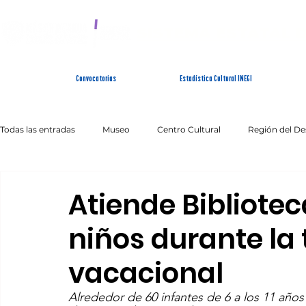
SISTEMA ESTATAL 
Convocatorias
Estadística Cultural INEGI
Todas las entradas
Museo
Centro Cultural
Región del De
Artes Escénicas
Literatura
Patrimonio Inmaterial
Atiende Biblioteca
niños durante l
vacacional
Alrededor de 60 infantes de 6 a los 11 años 