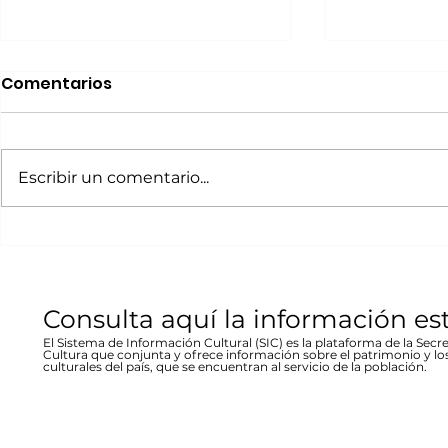
Realizará Escena en
Invitan a 
Comentarios
Movimiento Ruta
“80 Años,
Bicentenario concierto
La desast
A cargo de la agrupación
La muestra b
en Parral
inundació
chihuahuense de rock “Marvolo”;
las víctimas y
Escribir un comentario...
1944 en Re
el jueves 19 a las 19:00 horas en la
fenómeno met
Stallforth
plaza Don Pedro Alvarado,
un conversato
entrada libre La...
hecho...
Consulta aquí la información es
El Sistema de Información Cultural (SIC) es la plataforma de la Secre
Cultura que conjunta y ofrece información sobre el patrimonio y lo
culturales del país, que se encuentran al servicio de la población.