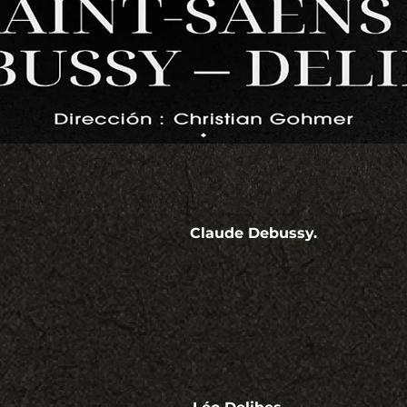
                                           Claude Debussy.