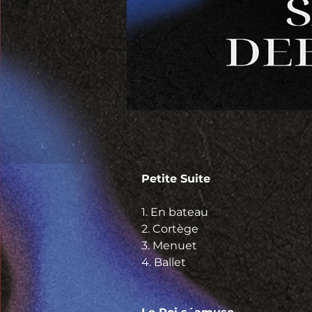
Petite Suite                            
1. En bateau
2. Cortège
3. Menuet
4. Ballet