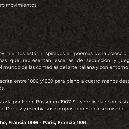
ro movimientos
vimientos están inspirados en poemas de la colección 
emas que representan escenas de seducción y jueg
l mundo de las comedias del arte italiana y con entorno r
escrita entre 1886 y1889 para piano a cuatro manos desti
os.
stada por Henri Büsser e
n 1907. Su si
mplicidad contrasta
e Debussy escribía sus composiciones en ese mismo t
he, Francia 1836 - Paris, Francia 1891.