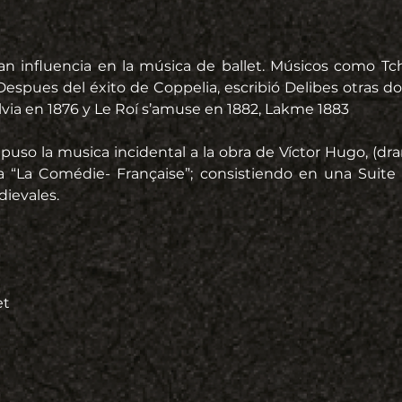
an influencia en la música de ballet. Músicos como Tc
espues del éxito de Coppelia, escribió Delibes otras dos 
lvia en 1876 y Le Roí s’amuse en 1882, Lakme 1883
uso la musica incidental a la obra de Víctor Hugo, (dram
ra “La Comédie- Française”; consistiendo en una Suite
ievales.
et