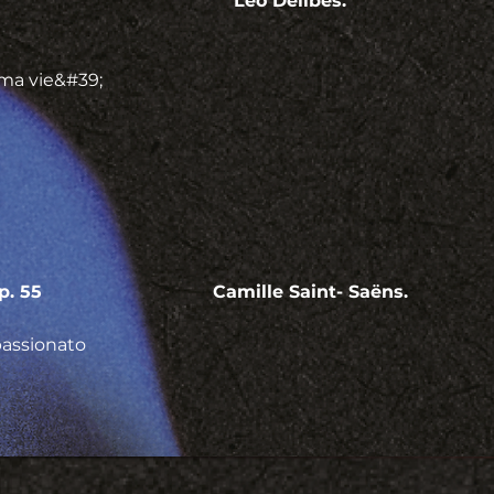
                                        Léo Delibes.
 ma vie&#39;
5                               Camille Saint- Saëns.
passionato