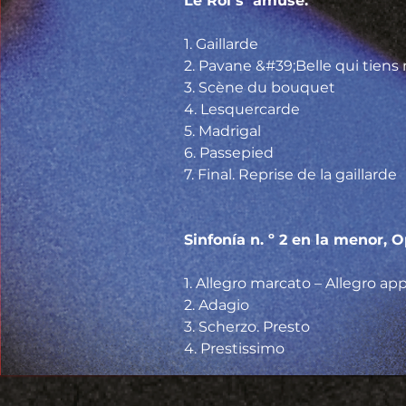
Le Roi s´amuse.                        
1. Gaillarde
2. Pavane &#39;Belle qui tiens
3. Scène du bouquet
4. Lesquercarde
5. Madrigal
6. Passepied
7. Final. Reprise de la gaillarde
Sinfonía n. º 2 en la menor, Op. 5
1. Allegro marcato – Allegro ap
2. Adagio
3. Scherzo. Presto
4. Prestissimo