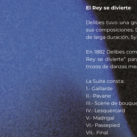
El Rey se divierte
.
Delibes tuvo una gr
sus composiciones. D
de larga duración, Sy
En 1882 Delibes comp
Rey se divierte” pa
trozos de danzas med
La Suite consta:
1.- Gaillarde
II.- Pavane
III.- Scène de bouqu
IV.- Lesquercard
V.- Madrigal
VI.- Passepied
VII,- Final