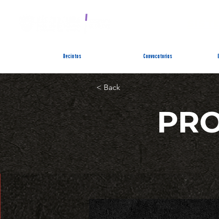
SIST
Recintos
Convocatorias
< Back
PR