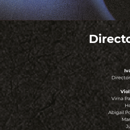
Direct
Iv
Director
Vio
Virna P
Ho
Abigail Po
Mar
J