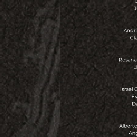
G
J
Andri
Cl
Rosana 
L
Israel 
Ev
Da
Alberto
Ang