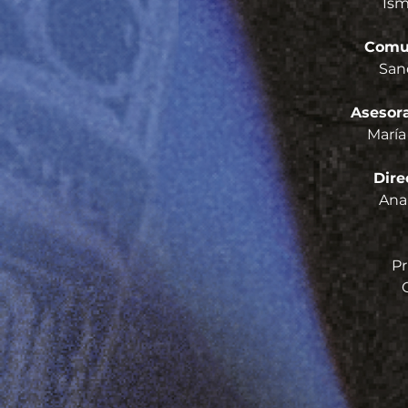
Ism
Comun
San
Asesora
María
Dire
Ana 
Pr