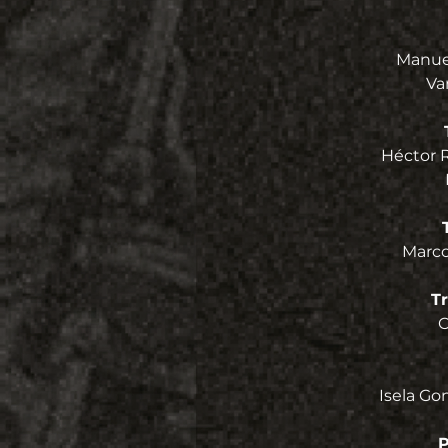
Manuel
Va
Héctor R
Marco
T
C
Isela Gon
P