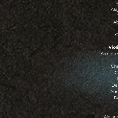
K
Ale
Ab
C
Vio
Armine O
Chr
C
De
And
D
Alejand