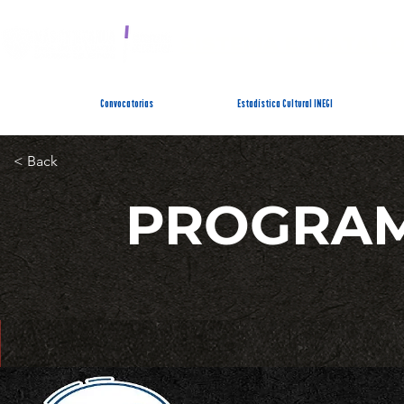
SISTEMA ESTATAL 
Convocatorias
Estadística Cultural INEGI
< Back
PROGRAM