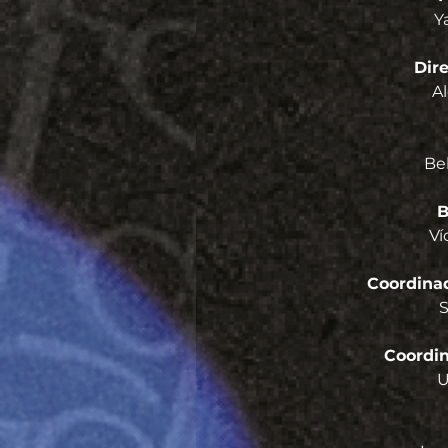
Y
Dire
A
Be
B
Ví
Coordina
S
Coordin
U