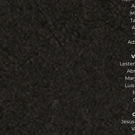
A
M
T
A
Ad
V
Lester
Ab
Mar
Luis
C
Jesús
V