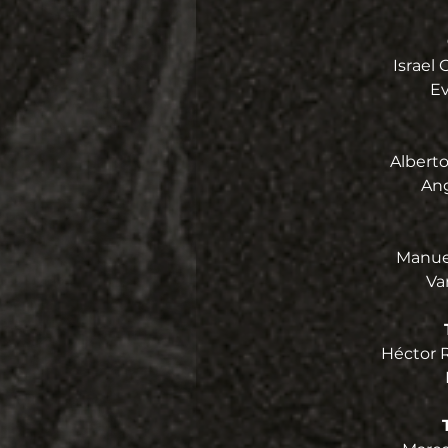
Israel 
Ev
Alberto
Ang
Manuel
Va
Héctor R