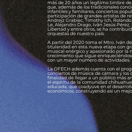
más de 20 años un legítimo timbre de o
que, además de los tradicionales concie
infantiles y familiares, conciertos pop
participación de grandes artistas de r
Andrejz Grabiec, Timothy Ich, Rolando 
Le, Alejandro Drago, Iván Jesús Pérez,
Libertad y entre otros, se ha contribu
orquestas de nuestro país.
A partir del 2020 toma el Mtro. Iván d
titularidad en esta nueva etapa con gran
musical enérgico y apasionado por la
crecimiento que sigue enriqueciéndose
con un mayor número de actividades.
La OFECH además cuenta con el program
conciertos de música de cámara y los co
finalidad de llegar a un público más 
el espíritu de la comunidad chihuahu
educada, que coadyuve en el desarrollo 
económicos, construyendo así un mejor 