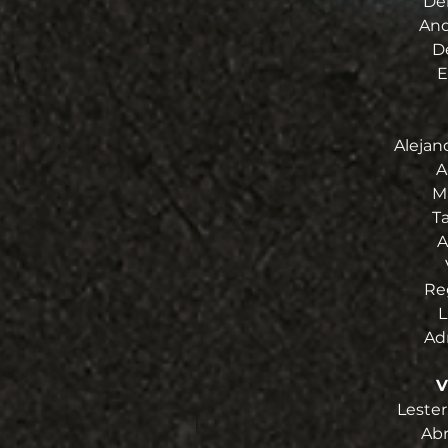
De
And
D
E
Alejand
A
M
T
A
Re
L
Ad
V
Lester
Ab