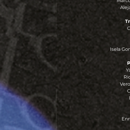
Marco
Alej
T
C
Isela Gon
P
Y
Ri
Ver
O
Enr