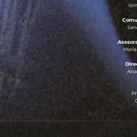
Ism
Comun
San
Asesora
María
Dire
Ana 
Pr