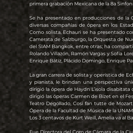
primera grabación Mexicana de la 8a Sinfoní
Se ha presentado en producciones de la 
diversas compañías de ópera en los Estados
Como solista, Echauri se ha presentado con 
Camerata de Salzburgo, la Orquesta de Nueva
del SIAM Bangkok, entre otras; ha comparti
Rolando Villazón, Ramón Vargas y Sofía Lore
Enríque Bátiz, Plácido Domingo, Enrique Pa
La gran carrera de solista y operística de E
y pianista, le brindan una perspectiva ún
dirigió la ópera de Haydn L’isola disabitata
dirigió las óperas Carmen de Bizet en el Fe
Teatro Degollado, Così fan tutte de Mozart 
Ópera de la Facultad de Música de la UNAM ha
Los 3 centavos de Kurt Weill, Amelia va al B
Fue Directora del Coro de Cámara de la Ci