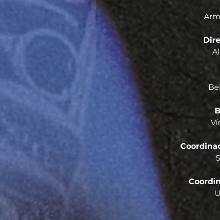
Arm
Dire
A
Be
B
Ví
Coordina
S
Coordin
U