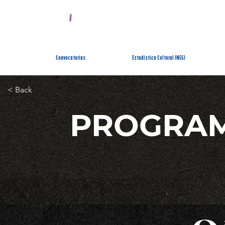
SISTEMA ESTATAL 
Convocatorias
Estadística Cultural INEGI
< Back
PROGRAM