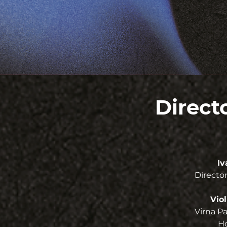
Direct
Iv
Director
Vio
Virna P
Ho