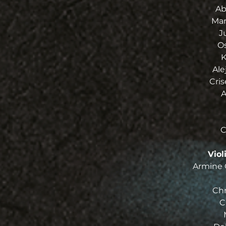
Abi
Mar
J
Os
K
Ale
Cris
A
C
Vio
Armine O
Chr
C