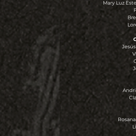
Mary Luz Este
Bre
Lor
C
Jesús
V
G
J
Andri
Cl
Rosana 
L