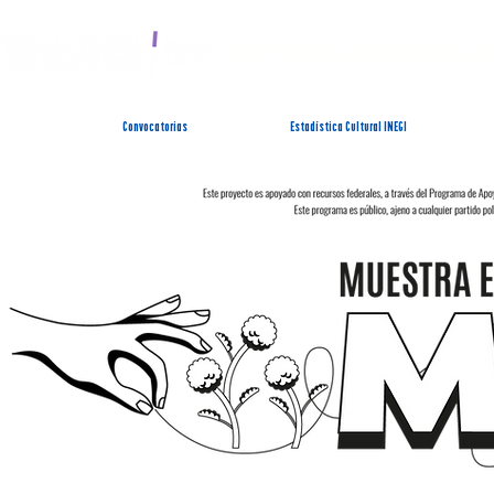
SISTEMA ESTATAL 
Convocatorias
Estadística Cultural INEGI