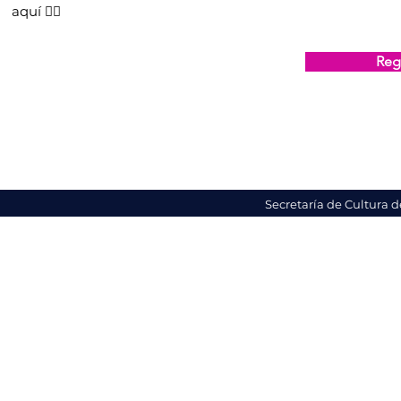
aquí 👇🏻
Regi
Secretaría de Cultura