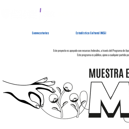
SISTEMA ESTATAL 
Convocatorias
Estadística Cultural INEGI