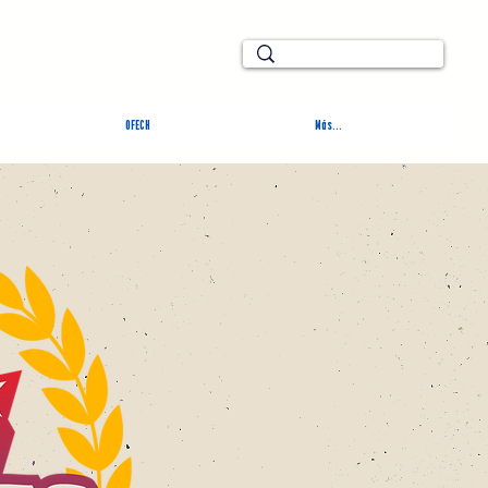
TURAL
OFECH
Más...