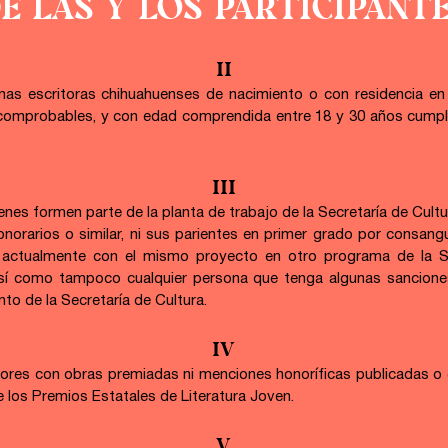
E LAS Y LOS PARTICIPANT
II
nas escritoras chihuahuenses de nacimiento o con residencia en
omprobables, y con edad comprendida entre 18 y 30 años cumplido
III
ienes formen parte de la planta de trabajo de la Secretaría de Cult
norarios o similar, ni sus parientes en primer grado por consanguini
 actualmente con el mismo proyecto en otro programa de la Sec
sí como tampoco cualquier persona que tenga algunas sanciones
to de la Secretaría de Cultura.
IV
tores con obras premiadas ni menciones honoríficas publicadas o e
 los Premios Estatales de Literatura Joven.
V