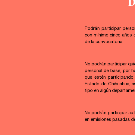
D
Podrán participar perso
con mínimo cinco años c
de la convocatoria.
No po
drán participar qu
personal de base, por ho
que estén participando
Estado de Chihuahua, a
tipo en algún departamen
No podrán participar au
en emisiones pasadas de