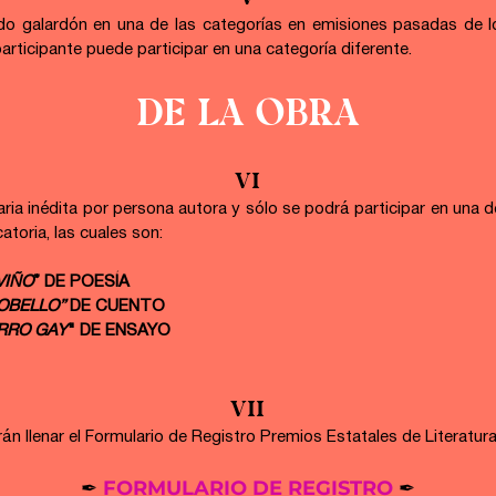
do galardón en una de las categorías en emisiones pasadas de l
 participante puede participar en una categoría diferente.
DE LA OBRA
VI
aria inédita por persona autora y sólo se podrá participar en una de 
atoria, las cuales son:
VIÑO
” DE POESÍA
OBELLO”
 DE CUENTO
RRO GAY
" DE ENSAYO
VII
án llenar el Formulario de Registro Premios Estatales de Literatur
✒︎ 
FORMULARIO DE REGISTRO
✒︎