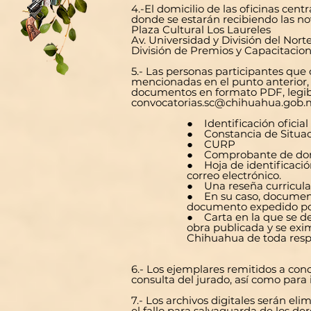
4.-El domicilio de las oficinas cen
donde se estarán recibiendo las nov
Plaza Cultural Los Laureles
Av. Universidad y División del Norte
División de Premios y Capacitacione
5.- Las personas participantes que
mencionadas en el punto anterior, 
documentos en formato PDF, legibles
convocatorias.sc@chihuahua.gob.
● Identificación oficial
● Constancia de Situaci
● CURP
● Comprobante de domi
● Hoja de identificació
correo electrónico.
● Una reseña curricula
● En su caso, documenta
documento expedido por
● Carta en la que se de
obra publicada y se exim
Chihuahua de toda resp
6.- Los ejemplares remitidos a con
consulta del jurado, así como para
7.- Los archivos digitales serán e
el fallo para salvaguarda de los de