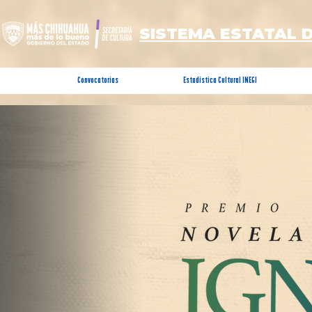
SISTEMA ESTATAL 
Convocatorias
Estadística Cultural INEGI