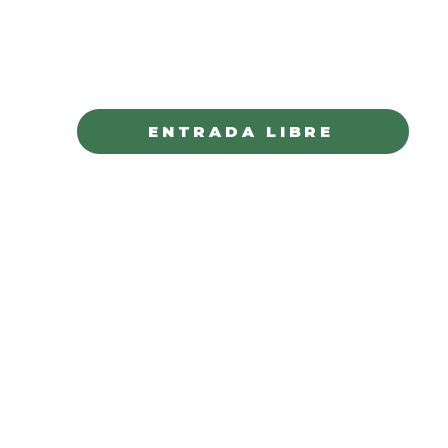
SALA EXPERIMENTAL OCTAVIO TRÍAS
JUÁREZ
ENTRADA LIBRE