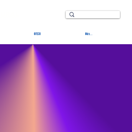
TURAL
OFECH
Más...