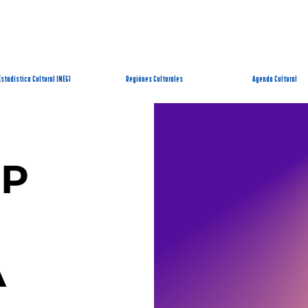
EMA ESTATAL DE INFORMACIÓN CUL
Estadística Cultural INEGI
Regiónes Culturales
Agenda Cultural
IP
A