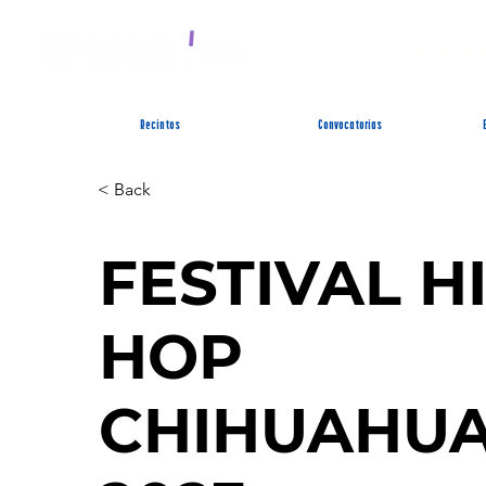
SIST
Recintos
Convocatorias
< Back
FESTIVAL H
HOP
CHIHUAHU