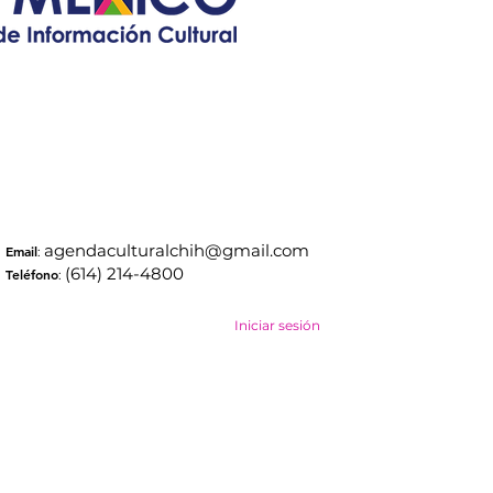
agendaculturalchih@gmail.com
Email
:
(614) 214-4800
Teléfono
:
Iniciar sesión