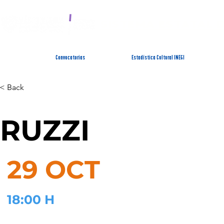
SISTEMA ESTATAL 
Convocatorias
Estadística Cultural INEGI
< Back
RUZZI
29 OCT
18:00 H