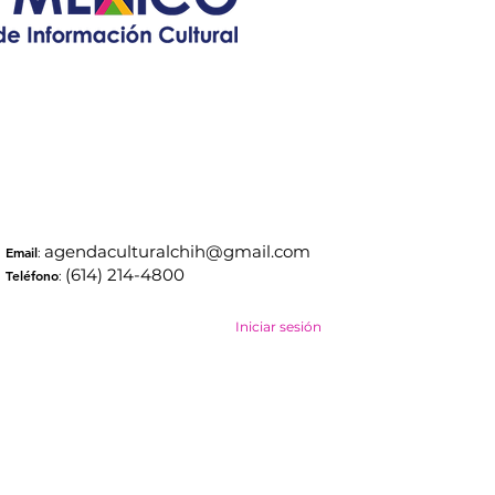
agendaculturalchih@gmail.com
Email
:
(614) 214-4800
Teléfono
:
Iniciar sesión