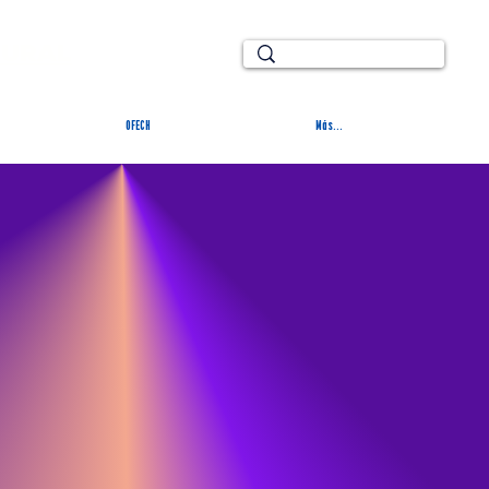
TURAL
OFECH
Más...