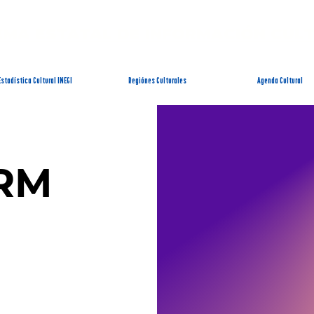
EMA ESTATAL DE INFORMACIÓN CUL
Estadística Cultural INEGI
Regiónes Culturales
Agenda Cultural
RM